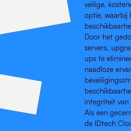
veilige, koste
optie, waarbij
beschikbaarh
Door het gedo
servers, upgr
ups te elimine
naadloze erva
beveiligingsst
beschikbaarhei
integriteit va
Als een gecent
de IDtech Clou