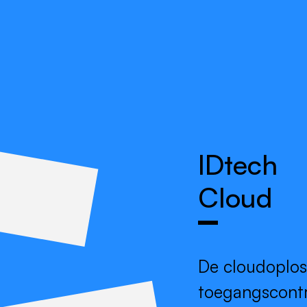
singen
Producten
Partners
IDtech Hub
IDtech
Cloud
De cloudoplos
toegangscontr