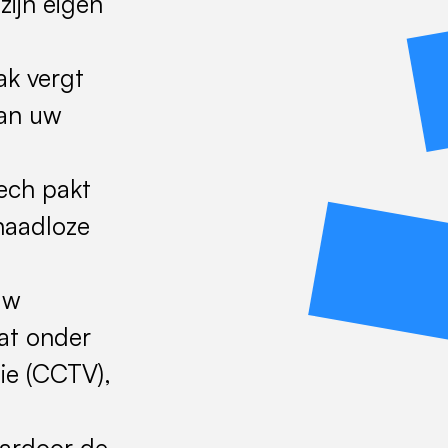
zijn eigen
ak vergt
van uw
ech pakt
naadloze
uw
vat onder
sie (CCTV),
aardoor de