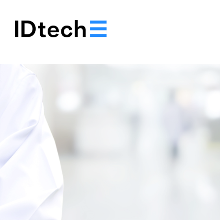
.
.
.