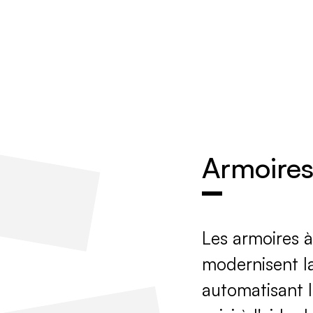
ions
Produits
Partenaires
Hub IDtech
Armoires 
Les armoires à
modernisent la
automatisant l