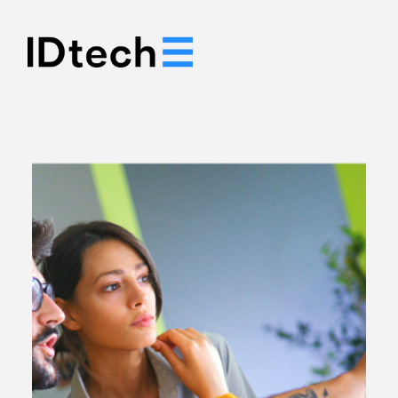
.
.
.