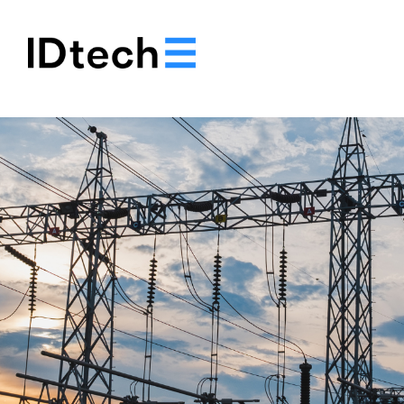
.
.
.