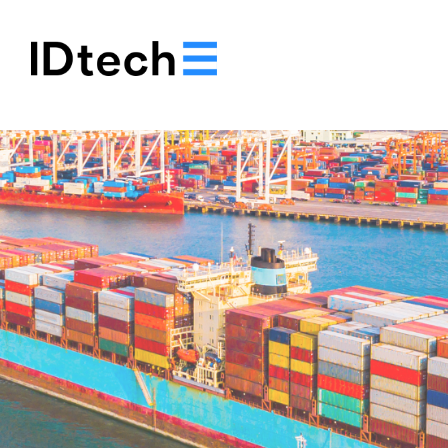
.
.
.