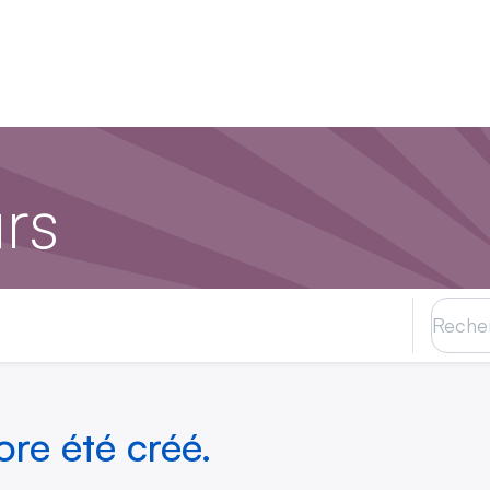
ions
Produits
Partenaires
Hub IDtech
rs
re été créé.